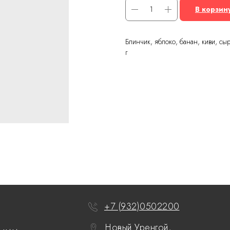
В корзин
Блинчик, яблоко, банан, киви, сыр
г
+7 (932)0502200
Новый Уренгой,