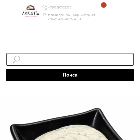
+7(932)0502200
Новый Уренгой, Мкр. Северная
коммунальная зона , 4
Поиск