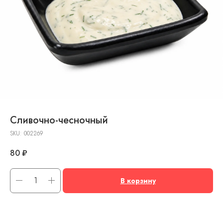
Сливочно-чесночный
SKU:
002269
80
₽
В корзину