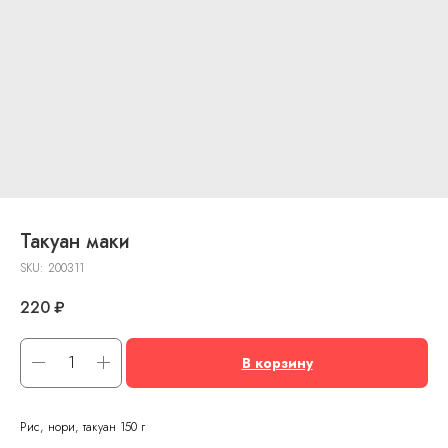
Такуан маки
SKU:
200311
220
₽
В корзину
Рис, нори, такуан 150 г