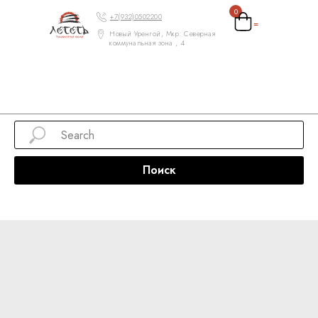
0
+7(932)0502200
=
Новый Уренгой, Мкр. Северная
коммунальная зона , 4
Поиск