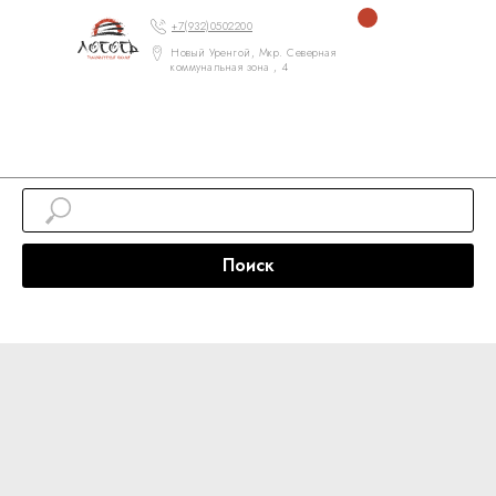
+7(932)0502200
Новый Уренгой, Мкр. Северная
коммунальная зона , 4
Поиск