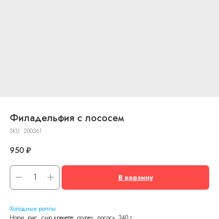
Филадельфия с лососем
SKU:
200361
950
₽
В корзину
Холодные роллы
Нори, рис, сыр креметте, огурец, лосось. 340 г