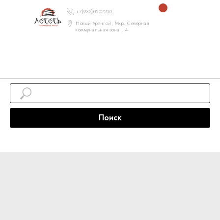
+7(932)0502200
Новый Уренгой, Мкр. Северная
коммунальная зона , 4
Поиск