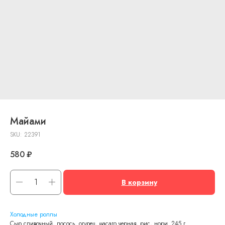
Майами
SKU:
22391
580
₽
В корзину
Холодные роллы
Сыр сливочный, лосось, огурец, масаго черная, рис, нори. 245 г