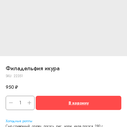
Филадельфия икура
SKU:
22351
950
₽
В корзину
Холодные роллы
Сыр сливочный, огурец, лосось, рис, нори, икра лосося. 280 г