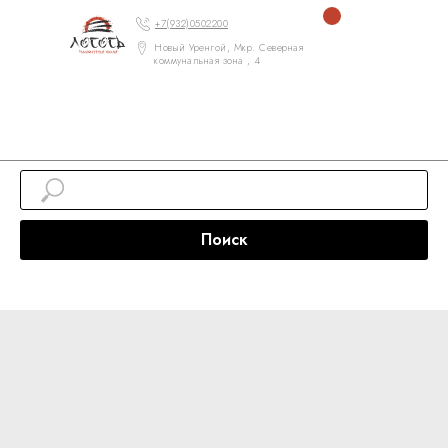
+7(932)0502200
Новый Уренгой, Мкр. Северная
коммунальная зона , 4
Поиск