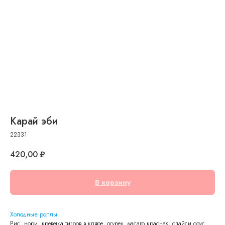
Карай эби
22331
420,00
₽
В корзину
Холодные роллы
Рис, нори, креветка тигров в кляре, огурец, масаго красная, спайси соус.