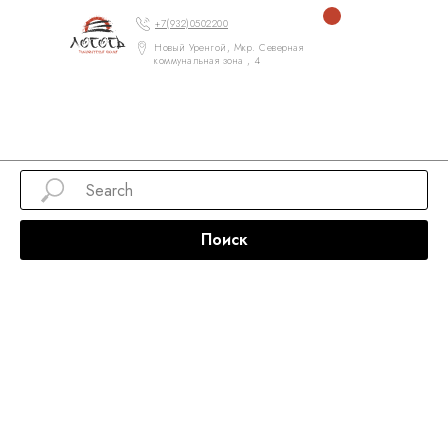
+7(932)0502200
Новый Уренгой, Мкр. Северная
коммунальная зона , 4
Поиск