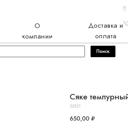
Доставка и
О
оплата
компании
Поиск
Сяке темпурны
22521
650,00
₽