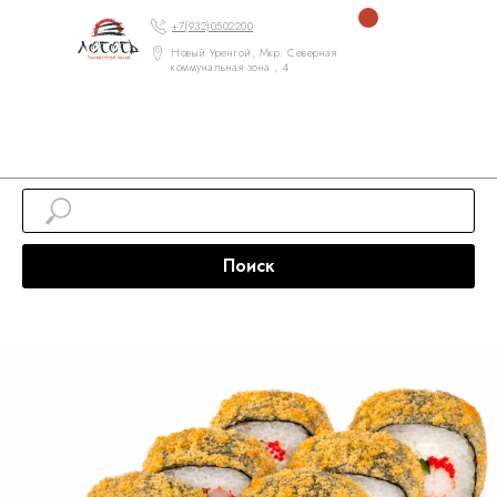
+7(932)0502200
Новый Уренгой, Мкр. Северная
коммунальная зона , 4
Поиск