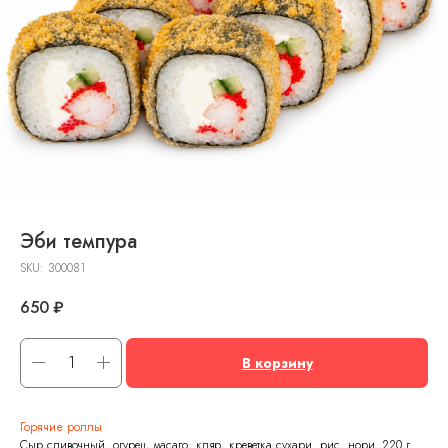
Эби темпура
SKU:
300081
650
₽
В корзину
Горячие роллы
Сыр сливочный, огурец, масаго, кляр, креветка,сухари, рис, нори. 220 г