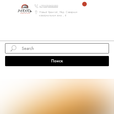
+7(932)0502200
Новый Уренгой, Мкр. Северная
коммунальная зона , 4
Поиск