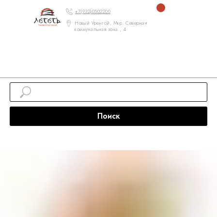
+7(932)0502200
Новый Уренгой, Мкр. Северная
коммунальная зона , 4
Поиск