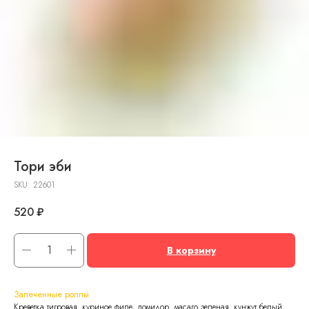
Тори эби
SKU:
22601
520
₽
В корзину
Запеченные роллы
Креветка тигровая, куриное филе, помидор, масаго зеленая, кунжут белый,