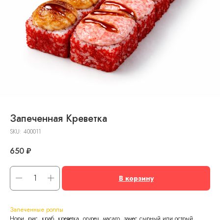
Запеченная Креветка
SKU:
400011
650
₽
В корзину
Запеченные роллы
Нори, рис, краб, креветка, огурец, масаго, замес сырный или острый,