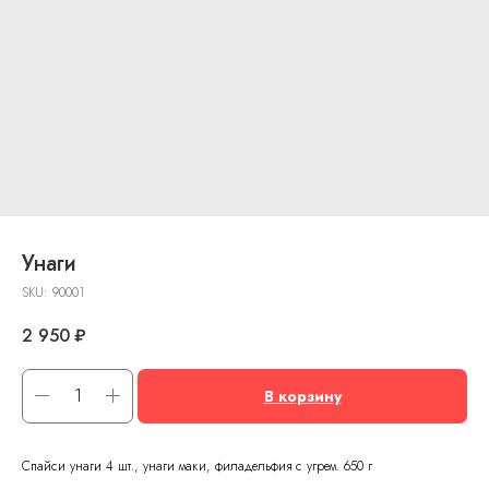
Унаги
SKU:
90001
2 950
₽
В корзину
Спайси унаги 4 шт., унаги маки, филадельфия с угрем. 650 г