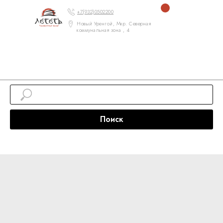
+7(932)0502200
Новый Уренгой, Мкр. Северная
коммунальная зона , 4
Поиск