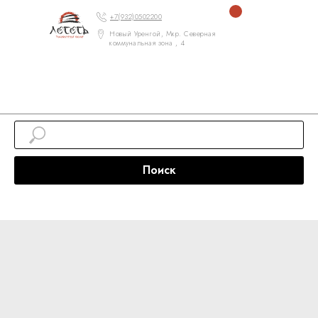
+7(932)0502200
Новый Уренгой, Мкр. Северная
коммунальная зона , 4
Поиск