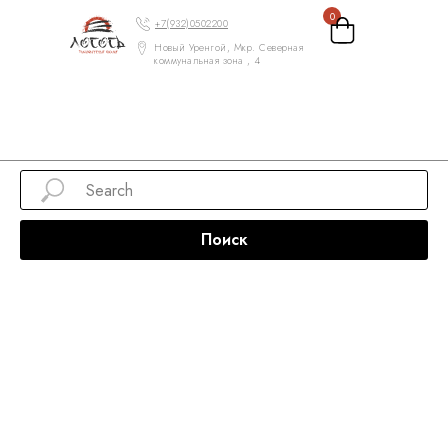
0
+7(932)0502200
Новый Уренгой, Мкр. Северная
коммунальная зона , 4
Поиск