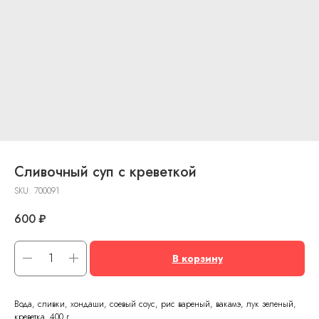
Сливочный суп с креветкой
SKU:
700091
600
₽
В корзину
Вода, сливки, хондаши, соевый соус, рис вареный, вакамэ, лук зеленый,
креветка. 400 г