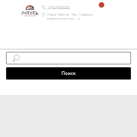
+7(932)0502200
Новый Уренгой, Мкр. Северная
коммунальная зона , 4
Поиск