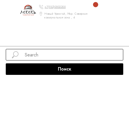
+7(932)0502200
Новый Уренгой, Мкр. Северная
коммунальная зона , 4
Поиск