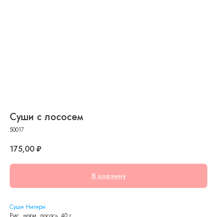
Суши с лососем
50017
175,00
₽
В корзину
Суши Нигири
Рис, нори, лосось. 40 г