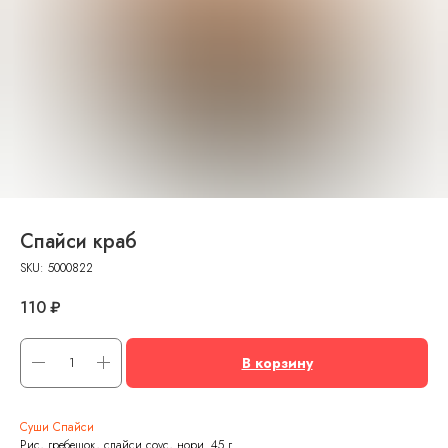
Спайси краб
SKU:
5000822
110
₽
В корзину
Суши Спайси
Рис, гребешок, спайси соус, нори. 45 г