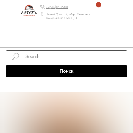
+7(932)0502200
Новый Уренгой, Мкр. Северная
коммунальная зона , 4
Поиск