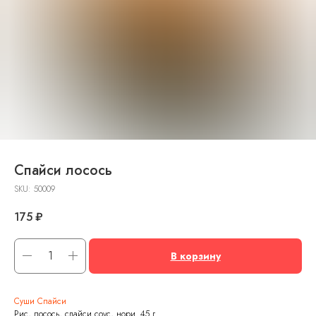
Спайси лосось
SKU:
50009
175
₽
В корзину
Суши Спайси
Рис, лосось, спайси соус, нори. 45 г