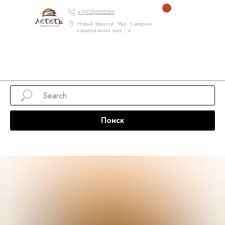
+7(932)0502200
Новый Уренгой, Мкр. Северная
коммунальная зона , 4
Поиск