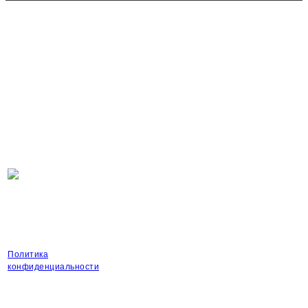
Юридическая информация
ООО "СЕВЕРСНАБ"
ИНН 8904087377
ОГРН 1188901003378
seversnab89@list.ru
Политика
конфиденциальности
Контакты
Доставка и