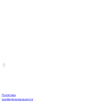
Главная
О
компании
Доставка и
оплата
Контакты
Способы оплаты
Новый Уренгой,
Мкр. Северная коммунальная зона , 4
+7 (932)0502200
Юридическая информация
ООО "Фудсервис"
ИНН 8904094938
ОГРН 1248900000403
Политика
конфиденциальности