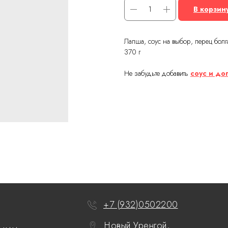
В корзин
Лапша, соус на выбор, перец болга
370 г
Не забудьте добавить
соус и д
+7 (932)0502200
Новый Уренгой,