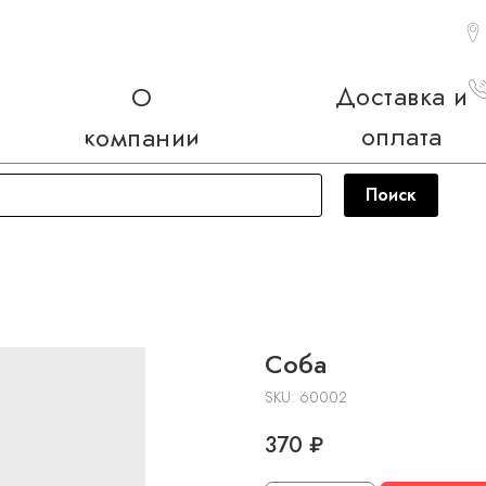
Доставка и
О
оплата
компании
Поиск
Соба
SKU:
60002
370
₽